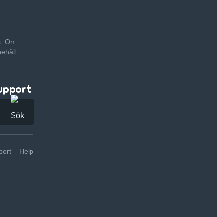
as. Om
nehåll
upport
ort
Help