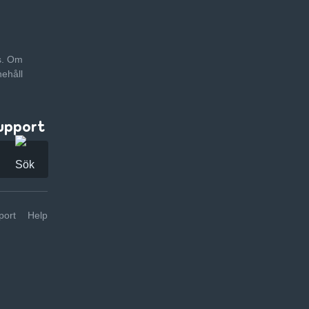
as. Om
nehåll
upport
ort
Help