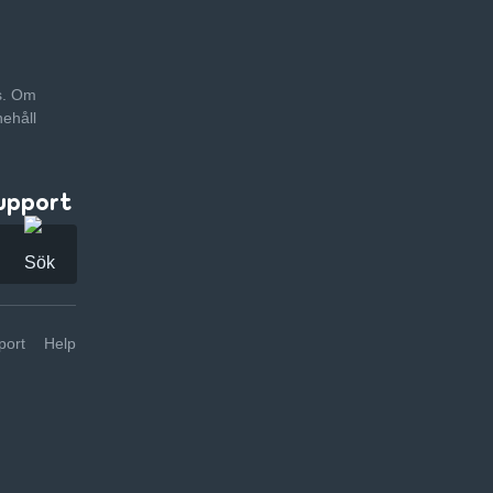
as. Om
nehåll
upport
ort
Help