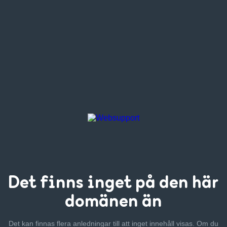
Det finns inget
på den här
domänen än
Det kan finnas flera anledningar till att inget innehåll visas. Om
du