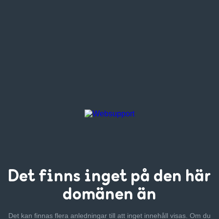
Det finns inget
på den här
domänen än
Det kan finnas flera anledningar till att inget innehåll visas. Om
du