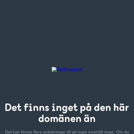
Det finns inget
på den här
domänen än
Det kan finnas flera anledningar till att inget innehåll visas. Om
du