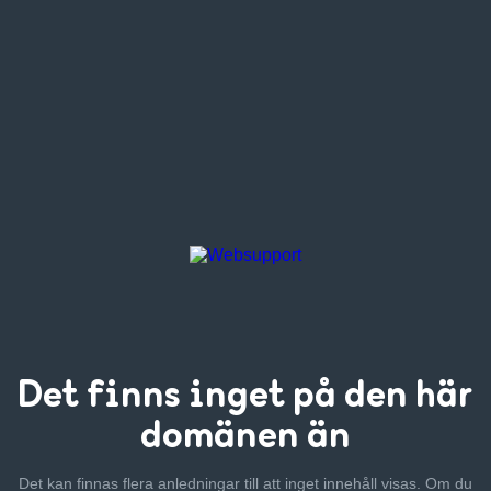
Det finns inget
på den här
domänen än
Det kan finnas flera anledningar till att inget innehåll visas. Om
du