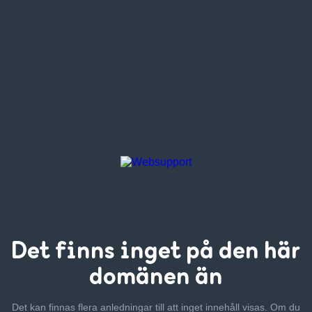
Det finns inget
på den här
domänen än
Det kan finnas flera anledningar till att inget innehåll visas. Om
du