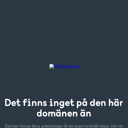
Det finns inget
på den här
domänen än
Det kan finnas flera anledningar till att inget innehåll visas. Om
du