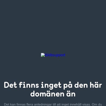
Det finns inget
på den här
domänen än
Det kan finnas flera anledningar till att inget innehåll visas. Om
du