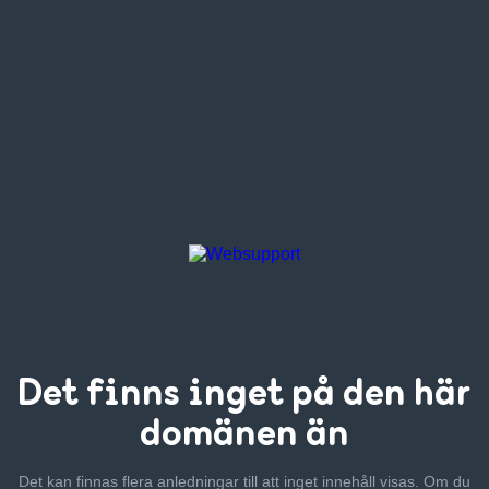
Det finns inget
på den här
domänen än
Det kan finnas flera anledningar till att inget innehåll visas. Om
du