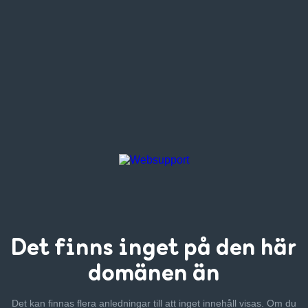
Det finns inget
på den här
domänen än
Det kan finnas flera anledningar till att inget innehåll visas. Om
du