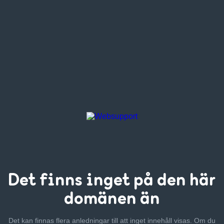
Det finns inget
på den här
domänen än
Det kan finnas flera anledningar till att inget innehåll visas. Om
du