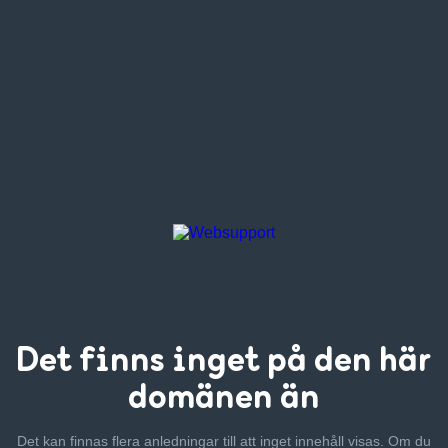
Det finns inget
på den här
domänen än
Det kan finnas flera anledningar till att inget innehåll visas. Om
du