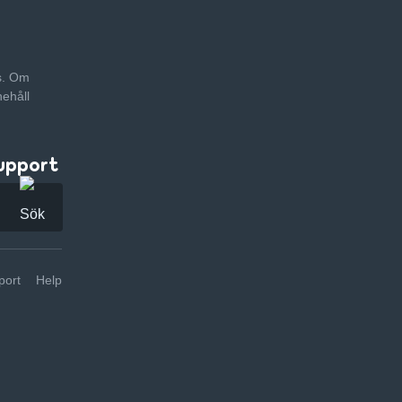
as. Om
nehåll
upport
ort
Help