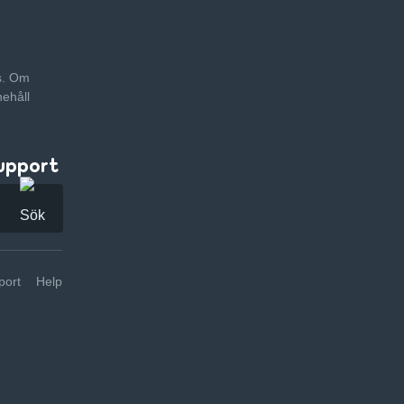
as. Om
nehåll
upport
ort
Help