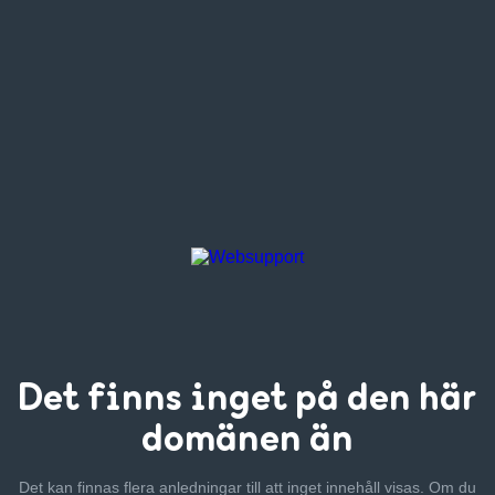
Det finns inget
på den här
domänen än
Det kan finnas flera anledningar till att inget innehåll visas. Om
du