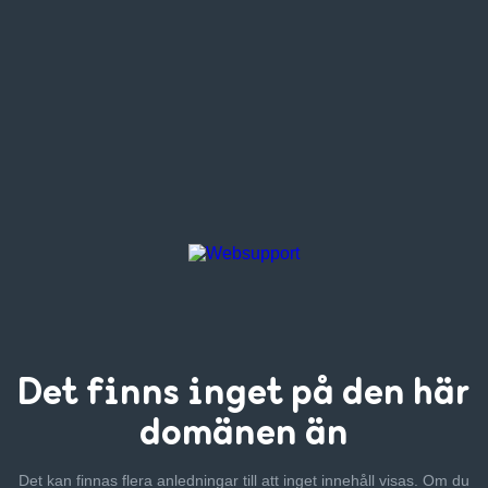
Det finns inget
på den här
domänen än
Det kan finnas flera anledningar till att inget innehåll visas. Om
du