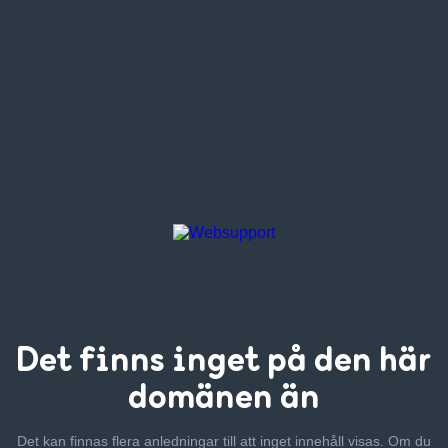
Det finns inget
på den här
domänen än
Det kan finnas flera anledningar till att inget innehåll visas. Om
du