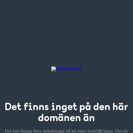
Det finns inget
på den här
domänen än
Det kan finnas flera anledningar till att inget innehåll visas. Om
du