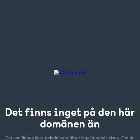
Det finns inget
på den här
domänen än
Det kan finnas flera anledningar till att inget innehåll visas. Om
du