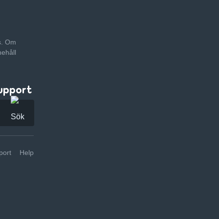
as. Om
nehåll
upport
ort
Help