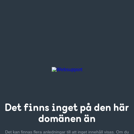
Det finns inget
på den här
domänen än
Det kan finnas flera anledningar till att inget innehåll visas. Om
du