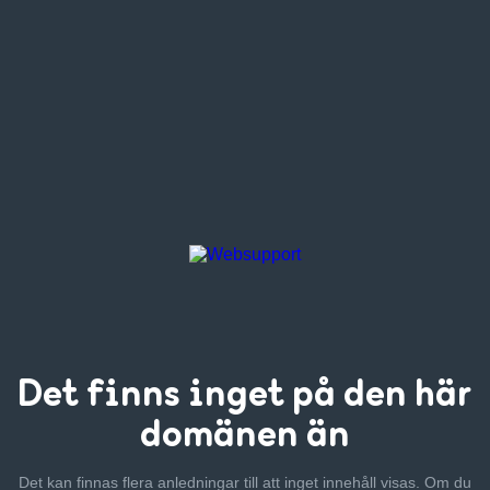
Det finns inget
på den här
domänen än
Det kan finnas flera anledningar till att inget innehåll visas. Om
du