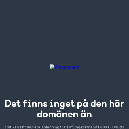
Det finns inget
på den här
domänen än
Det kan finnas flera anledningar till att inget innehåll visas. Om
du