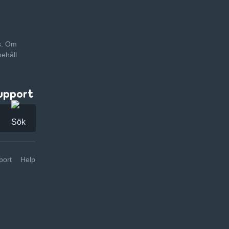
as. Om
nehåll
upport
ort
Help