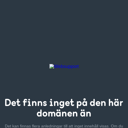
Det finns inget
på den här
domänen än
Det kan finnas flera anledningar till att inget innehåll visas. Om
du