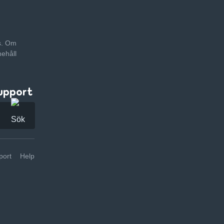
as. Om
nehåll
upport
ort
Help