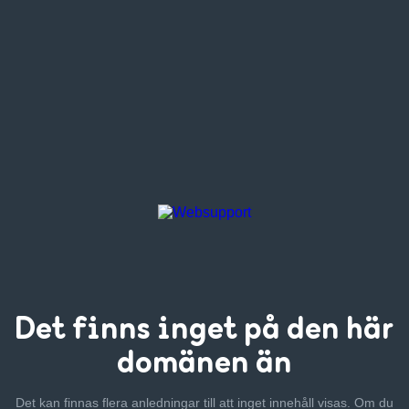
Det finns inget
på den här
domänen än
Det kan finnas flera anledningar till att inget innehåll visas. Om
du