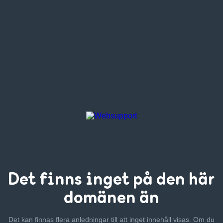
Det finns inget
på den här
domänen än
Det kan finnas flera anledningar till att inget innehåll visas. Om
du