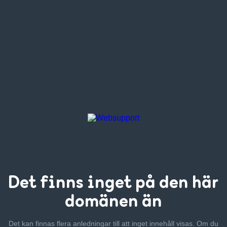
Det finns inget
på den här
domänen än
Det kan finnas flera anledningar till att inget innehåll visas. Om
du