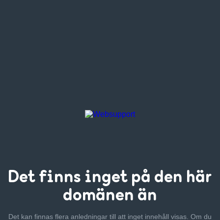
Det finns inget
på den här
domänen än
Det kan finnas flera anledningar till att inget innehåll visas. Om
du