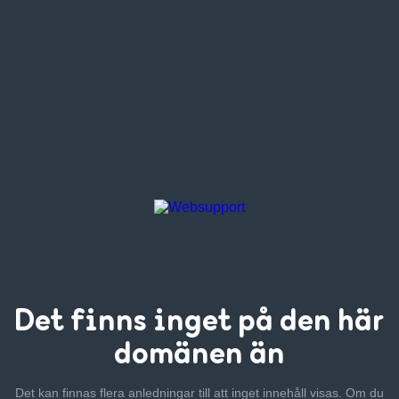
Det finns inget
på den här
domänen än
Det kan finnas flera anledningar till att inget innehåll visas. Om
du