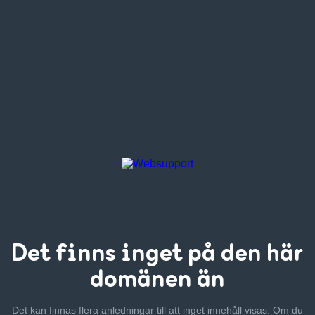
Det finns inget
på den här
domänen än
Det kan finnas flera anledningar till att inget innehåll visas. Om
du