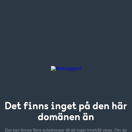
Det finns inget
på den här
domänen än
Det kan finnas flera anledningar till att inget innehåll visas. Om
du