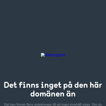
Det finns inget
på den här
domänen än
Det kan finnas flera anledningar till att inget innehåll visas. Om
du