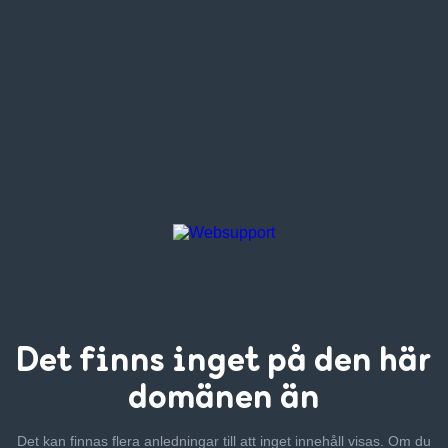
Det finns inget
på den här
domänen än
Det kan finnas flera anledningar till att inget innehåll visas. Om
du