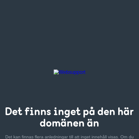
Det finns inget
på den här
domänen än
Det kan finnas flera anledningar till att inget innehåll visas. Om
du