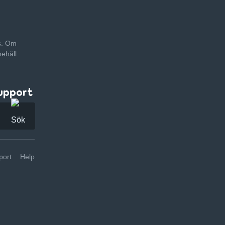
as. Om
nehåll
upport
ort
Help