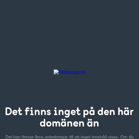
Det finns inget
på den här
domänen än
Det kan finnas flera anledningar till att inget innehåll visas. Om
du