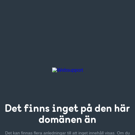
Det finns inget
på den här
domänen än
Det kan finnas flera anledningar till att inget innehåll visas. Om
du