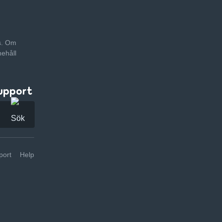
as. Om
nehåll
upport
ort
Help