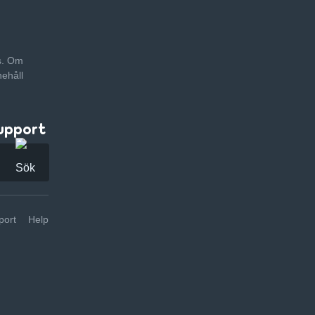
as. Om
nehåll
upport
ort
Help