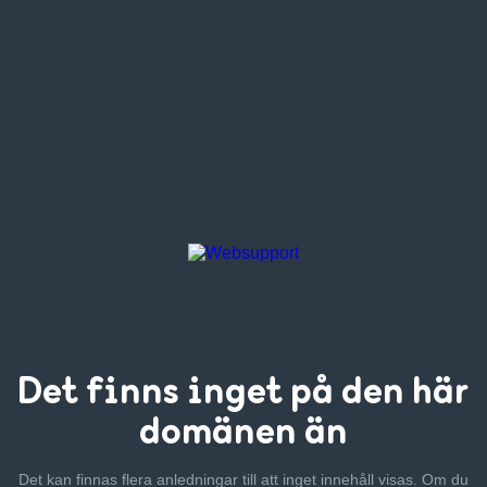
Det finns inget
på den här
domänen än
Det kan finnas flera anledningar till att inget innehåll visas. Om
du