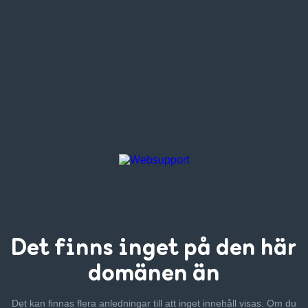
Det finns inget
på den här
domänen än
Det kan finnas flera anledningar till att inget innehåll visas. Om
du