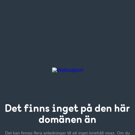
Det finns inget
på den här
domänen än
Det kan finnas flera anledningar till att inget innehåll visas. Om
du