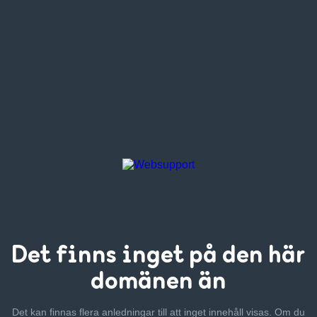
Det finns inget
på den här
domänen än
Det kan finnas flera anledningar till att inget innehåll visas. Om
du