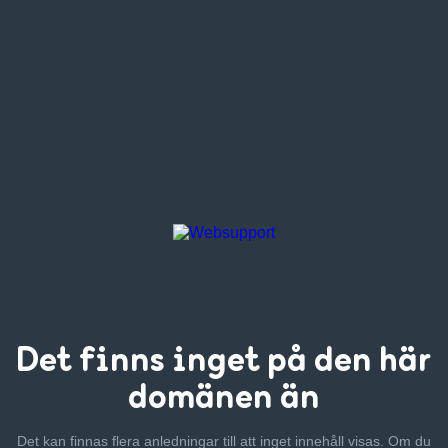
Det finns inget
på den här
domänen än
Det kan finnas flera anledningar till att inget innehåll visas. Om
du