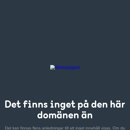
Det finns inget
på den här
domänen än
Det kan finnas flera anledningar till att inget innehåll visas. Om
du