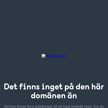
Det finns inget
på den här
domänen än
Det kan finnas flera anledningar till att inget innehåll visas. Om
du